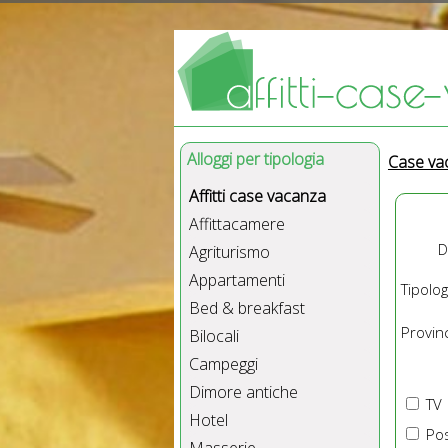
Alloggi per tipologia
Case va
Affitti case vacanza
Affittacamere
D
Agriturismo
Appartamenti
Tipolog
Bed & breakfast
Provinc
Bilocali
Campeggi
Dimore antiche
TV
Hotel
Pos