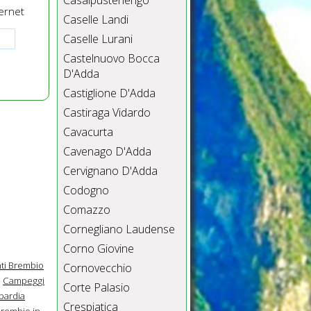
Casalpusterlengo
ernet
Caselle Landi
Caselle Lurani
Castelnuovo Bocca
D'Adda
Castiglione D'Adda
Castiraga Vidardo
Cavacurta
Cavenago D'Adda
Cervignano D'Adda
Codogno
Comazzo
Cornegliano Laudense
Corno Giovine
ti Brembio
Cornovecchio
Campeggi
Corte Palasio
bardia
Crespiatica
Brembio in