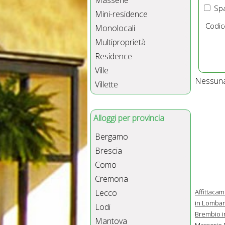
Masserie
Spa
Mini-residence
Codic
Monolocali
Multiproprietà
Residence
Ville
Nessuna 
Villette
Alloggi per provincia
Bergamo
Brescia
Como
Cremona
Affittaca
Lecco
in Lombar
Lodi
Brembio i
Mantova
Masserie 