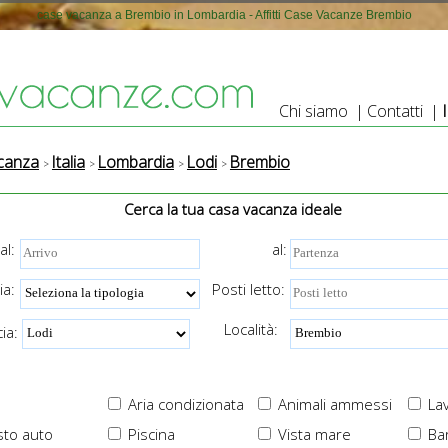
case vacanza a Brembio in Lombardia - Affitti Case Vacanze Brembio
Chi siamo
|
Contatti
|
canza
Italia
Lombardia
Lodi
Brembio
Cerca la tua casa vacanza ideale
al:
al:
ia:
Posti letto:
Località:
ia:
Aria condizionata
Animali ammessi
Lav
to auto
Piscina
Vista mare
Ba