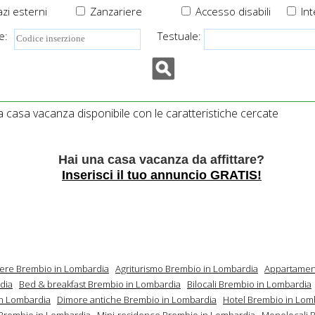
zi esterni
Zanzariere
Accesso disabili
Int
e:
Testuale:
casa vacanza disponibile con le caratteristiche cercate
Hai una casa vacanza da affittare?
Inserisci il tuo annuncio GRATIS!
mere Brembio in Lombardia
Agriturismo Brembio in Lombardia
Appartamen
dia
Bed & breakfast Brembio in Lombardia
Bilocali Brembio in Lombardia
n Lombardia
Dimore antiche Brembio in Lombardia
Hotel Brembio in Lom
Brembio in Lombardia
Mini-residence Brembio in Lombardia
Monolocali 