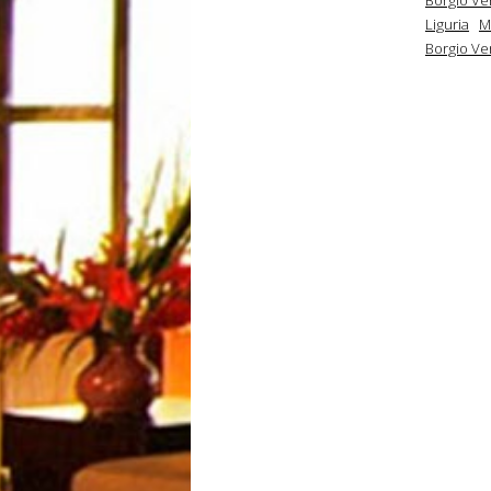
Liguria
M
Borgio Ver