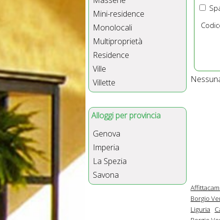
Masserie
Spa
Mini-residence
Codic
Monolocali
Multiproprietà
Residence
Ville
Nessuna 
Villette
Alloggi per provincia
Genova
Imperia
La Spezia
Savona
Affittacam
Borgio Ver
Liguria
C
Borgio Ver