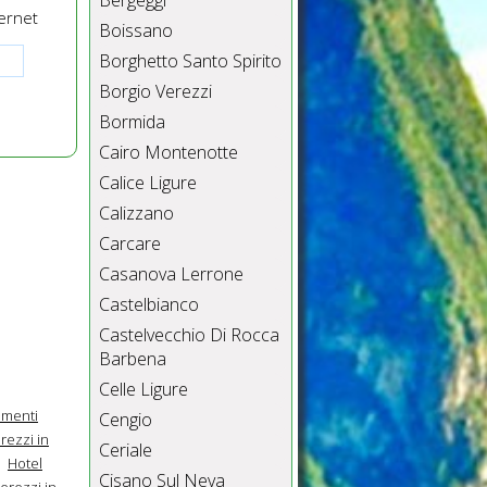
Bergeggi
ernet
Boissano
Borghetto Santo Spirito
Borgio Verezzi
Bormida
Cairo Montenotte
Calice Ligure
Calizzano
Carcare
Casanova Lerrone
Castelbianco
Castelvecchio Di Rocca
Barbena
Celle Ligure
amenti
Cengio
rezzi in
Ceriale
Hotel
Cisano Sul Neva
erezzi in