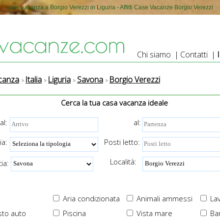
case vacanza a Borgio Verezzi in Liguria - Affitti Case Vacanze Borgio Verezzi
Chi siamo
|
Contatti
|
canza
Italia
Liguria
Savona
Borgio Verezzi
Cerca la tua casa vacanza ideale
al:
al:
ia:
Posti letto:
Località:
ia:
Aria condizionata
Animali ammessi
Lav
to auto
Piscina
Vista mare
Ba