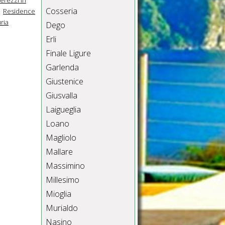
Cosseria
Residence
uria
Dego
Erli
Finale Ligure
Garlenda
Giustenice
Giusvalla
Laigueglia
Loano
Magliolo
Mallare
Massimino
Millesimo
Mioglia
Murialdo
Nasino