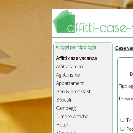
Alloggi per tipologia
Case va
Affitti case vacanza
Affittacamere
D
Agriturismo
Appartamenti
Tipolog
Bed & breakfast
Provinc
Bilocali
Campeggi
Dimore antiche
TV
Hotel
Pos