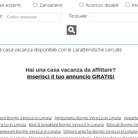
zi esterni
Zanzariere
Accesso disabili
Int
e:
Testuale:
casa vacanza disponibile con le caratteristiche cercate
Hai una casa vacanza da affittare?
Inserisci il tuo annuncio GRATIS!
ere Borgio Verezzi in Liguria
Agriturismo Borgio Verezzi in Liguria
Appart
ezzi in Liguria
Bed & breakfast Borgio Verezzi in Liguria
Bilocali Borgio Ve
ampeggi Borgio Verezzi in Liguria
Dimore antiche Borgio Verezzi in Liguria
ezzi in Liguria
Masserie Borgio Verezzi in Liguria
Mini-residence Borgio V