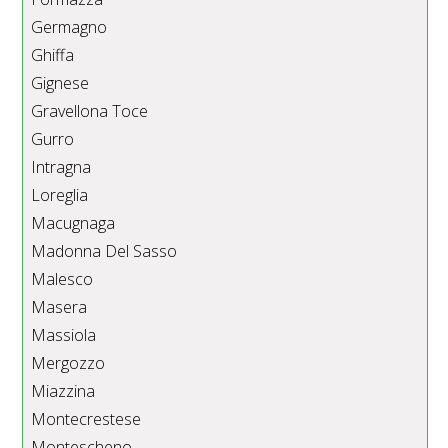
Germagno
Ghiffa
Gignese
Gravellona Toce
Gurro
Intragna
Loreglia
Macugnaga
Madonna Del Sasso
Malesco
Masera
Massiola
Mergozzo
Miazzina
Montecrestese
Montescheno