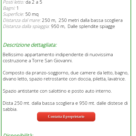
Posti letto:
da 2 a 5
Bagni:
1
Superficie:
50 mq
Distanza dal mare:
250 m, 250 metri dalla bassa scogliera
Distanza dalla spiaggia:
950 m, Dalle splendite spiagge
Descrizione dettagliata:
Bellissimo appartamento indipendente di nuovissima
costruzione a Torre San Giovanni.
Composto da pranzo-soggiorno, due camere da letto, bagno,
divano letto, spazio retrostante con doccia, piletta, lavatrice.
Spazio antistante con salottino e posto auto interno.
Dista 250 mt. dalla bassa scogliera e 950 mt. dalle distese di
sabbia.
Contatta il proprietario
Disponibilità: