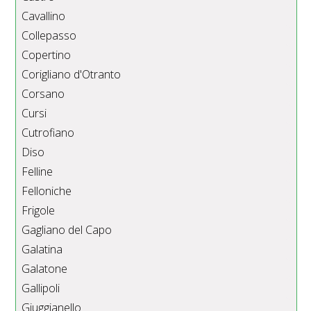
Cavallino
Collepasso
Copertino
Corigliano d'Otranto
Corsano
Cursi
Cutrofiano
Diso
Felline
Felloniche
Frigole
Gagliano del Capo
Galatina
Galatone
Gallipoli
Giuggianello