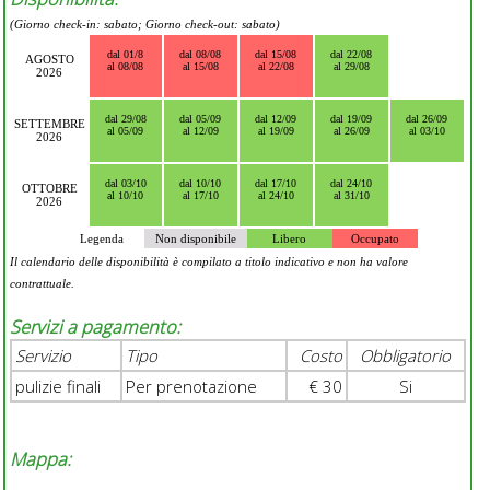
(Giorno check-in: sabato; Giorno check-out: sabato)
dal 01/8
dal 08/08
dal 15/08
dal 22/08
AGOSTO
al 08/08
al 15/08
al 22/08
al 29/08
2026
dal 29/08
dal 05/09
dal 12/09
dal 19/09
dal 26/09
SETTEMBRE
al 05/09
al 12/09
al 19/09
al 26/09
al 03/10
2026
dal 03/10
dal 10/10
dal 17/10
dal 24/10
OTTOBRE
al 10/10
al 17/10
al 24/10
al 31/10
2026
Legenda
Non disponibile
Libero
Occupato
Il calendario delle disponibilità è compilato a titolo indicativo e non ha valore
contrattuale.
Servizi a pagamento:
Servizio
Tipo
Costo
Obbligatorio
pulizie finali
Per prenotazione
€ 30
Si
Mappa: