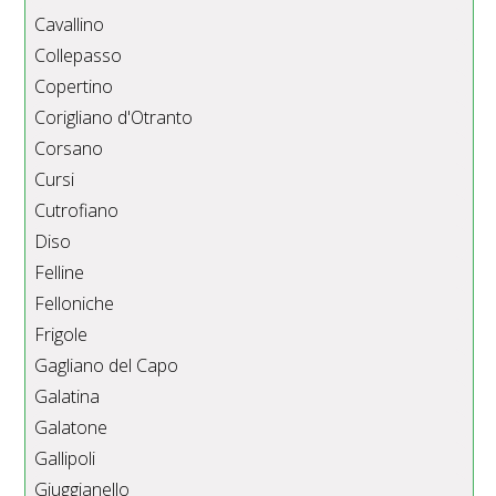
Cavallino
Collepasso
Copertino
Corigliano d'Otranto
Corsano
Cursi
Cutrofiano
Diso
Felline
Felloniche
Frigole
Gagliano del Capo
Galatina
Galatone
Gallipoli
Giuggianello