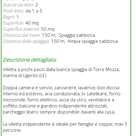
Stanze da letto:
2
Posti letto:
da 1 a 5
Bagni:
1
Superficie:
40 mq
Superfice esterna:
50 mq
Distanza dal mare:
150 m, Spiaggia sabbiosa
Distanza dalla spiaggia:
150 m, Ampia spiaggia sabbiosa
Descrizione dettagliata:
Villetta a pochi passi dalla bianca spiaggia di Torre Mozza,
marina di Ugento (LE).
Doppia camera e servizi, zanzariere, lavatrice, box doccia
interno ed esterno, aria condizionata, tv satellitare, forno
microonde, forno elettrico, asse da stiro, ventilatore a
soffitto, balcone e giardino indipendente attrezzati,
parcheggio libero sempre disponibile davanti alla casa,
La villetta indipendente è ideale per famiglie e coppie, max 5
persone.