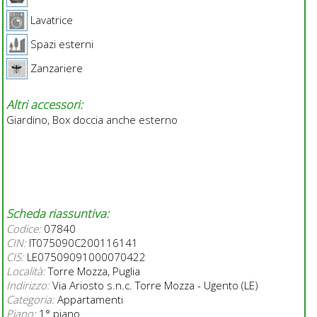
Lavatrice
Spazi esterni
Zanzariere
Altri accessori:
Giardino, Box doccia anche esterno
Scheda riassuntiva:
Codice:
07840
CIN:
IT075090C200116141
CIS:
LE07509091000070422
Località:
Torre Mozza, Puglia
Indirizzo:
Via Ariosto s.n.c. Torre Mozza - Ugento (LE)
Categoria:
Appartamenti
Piano:
1° piano