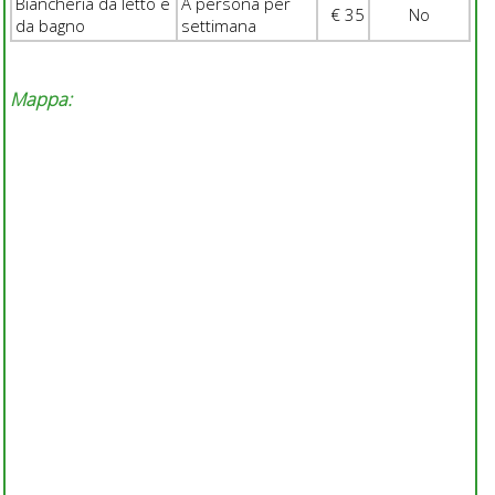
Biancheria da letto e
A persona per
€ 35
No
da bagno
settimana
Mappa: