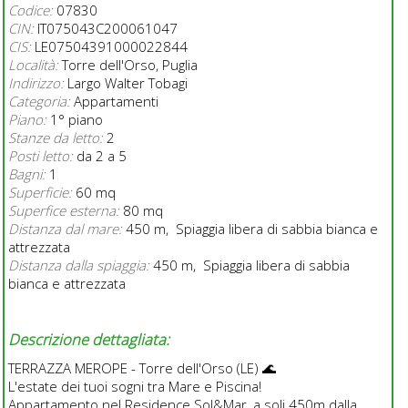
Codice:
07830
CIN:
IT075043C200061047
CIS:
LE07504391000022844
Località:
Torre dell'Orso, Puglia
Indirizzo:
Largo Walter Tobagi
Categoria:
Appartamenti
Piano:
1° piano
Stanze da letto:
2
Posti letto:
da 2 a 5
Bagni:
1
Superficie:
60 mq
Superfice esterna:
80 mq
Distanza dal mare:
450 m, Spiaggia libera di sabbia bianca e
attrezzata
Distanza dalla spiaggia:
450 m, Spiaggia libera di sabbia
bianca e attrezzata
Descrizione dettagliata:
TERRAZZA MEROPE - Torre dell'Orso (LE) 🌊
L'estate dei tuoi sogni tra Mare e Piscina!
Appartamento nel Residence Sol&Mar, a soli 450m dalla