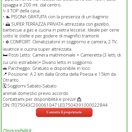
spiaggia e 200 mt. dal centro.
✨ Il TOP della casa:
• 🏊 PISCINA GRATUITA con la presenza di un bagnino
• 🌅 SUPER TERRAZZA PRIVATA attrezzata con gazebo,
barbecue a gas e cucina in pietra leccese. Ideale per cene
sotto le stelle e per godere di magnifici tramonti.
• ❄️ COMFORT: Climatizzatore in soggiorno e camera, 2 TV,
lavatrice e cucina super attrezzata.
🛏 Posti Letto: Camera matrimoniale + Cameretta (3 letti, di
cui uno estraibile)+ Divano letto in soggiorno.
🚗 Parcheggio: Gratuito e disponibile in loco.
📍 Posizione: A 2 km dalla Grotta della Poesia e 15km da
Otranto.
🗓 Soggiorni Sabato-Sabato
animali domestici previo accordo
Contattami per disponibilità e prezzi! 📩
CIN: IT075043C200061047 LE07504391000022844
Contatta il proprietario
Disponibilità: