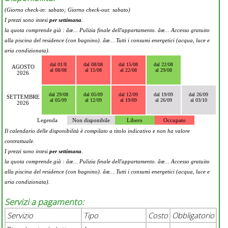
(Giorno check-in: sabato; Giorno check-out: sabato)
I prezzi sono intesi
per settimana
.
la quota comprende già : âœ… Pulizia finale dell'appartamento. âœ… Accesso gratuito
alla piscina del residence (con bagnino). âœ… Tutti i consumi energetici (acqua, luce e
aria condizionata).
dal 01/8
dal 08/08
dal 15/08
dal 22/08
AGOSTO
al 08/08
al 15/08
al 22/08
al 29/08
2026
dal 29/08
dal 05/09
dal 12/09
dal 19/09
dal 26/09
SETTEMBRE
al 05/09
al 12/09
al 19/09
al 26/09
al 03/10
2026
Legenda
Non disponibile
Libero
Occupato
Il calendario delle disponibilità è compilato a titolo indicativo e non ha valore
contrattuale.
I prezzi sono intesi
per settimana
.
la quota comprende già : âœ… Pulizia finale dell'appartamento. âœ… Accesso gratuito
alla piscina del residence (con bagnino). âœ… Tutti i consumi energetici (acqua, luce e
aria condizionata).
Servizi a pagamento:
Servizio
Tipo
Costo
Obbligatorio