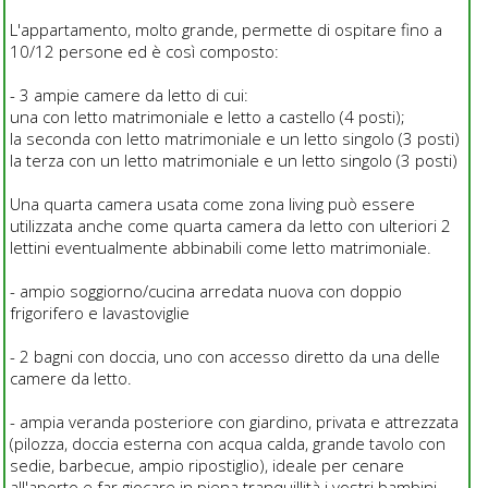
L'appartamento, molto grande, permette di ospitare fino a
10/12 persone ed è così composto:
- 3 ampie camere da letto di cui:
una con letto matrimoniale e letto a castello (4 posti);
la seconda con letto matrimoniale e un letto singolo (3 posti)
la terza con un letto matrimoniale e un letto singolo (3 posti)
Una quarta camera usata come zona living può essere
utilizzata anche come quarta camera da letto con ulteriori 2
lettini eventualmente abbinabili come letto matrimoniale.
- ampio soggiorno/cucina arredata nuova con doppio
frigorifero e lavastoviglie
- 2 bagni con doccia, uno con accesso diretto da una delle
camere da letto.
- ampia veranda posteriore con giardino, privata e attrezzata
(pilozza, doccia esterna con acqua calda, grande tavolo con
sedie, barbecue, ampio ripostiglio), ideale per cenare
all'aperto e far giocare in piena tranquillità i vostri bambini.