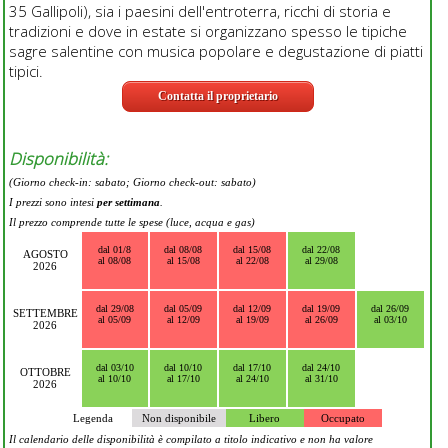
35 Gallipoli), sia i paesini dell'entroterra, ricchi di storia e
tradizioni e dove in estate si organizzano spesso le tipiche
sagre salentine con musica popolare e degustazione di piatti
tipici.
Contatta il proprietario
Disponibilità:
(Giorno check-in: sabato; Giorno check-out: sabato)
I prezzi sono intesi
per settimana
.
Il prezzo comprende tutte le spese (luce, acqua e gas)
dal 01/8
dal 08/08
dal 15/08
dal 22/08
AGOSTO
al 08/08
al 15/08
al 22/08
al 29/08
2026
dal 29/08
dal 05/09
dal 12/09
dal 19/09
dal 26/09
SETTEMBRE
al 05/09
al 12/09
al 19/09
al 26/09
al 03/10
2026
dal 03/10
dal 10/10
dal 17/10
dal 24/10
OTTOBRE
al 10/10
al 17/10
al 24/10
al 31/10
2026
Legenda
Non disponibile
Libero
Occupato
Il calendario delle disponibilità è compilato a titolo indicativo e non ha valore