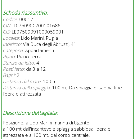
Scheda riassuntiva:
Codice:
00017
CIN:
IT075090C200101686
CIS:
LE07509091000059001
Località:
Lido Marini, Puglia
Indirizzo:
Via Duca degli Abruzzi, 41
Categoria:
Appartamenti
Piano:
Piano Terra
Stanze da letto:
4
Posti letto:
da 3 a 12
Bagni:
2
Distanza dal mare:
100 m
Distanza dalla spiaggia:
100 m, Da spiaggia di sabbia fine
libera e attrezzata
Descrizione dettagliata:
Posizione: a Lido Marini marina di Ugento,
a 100 mt dall'incantevole spiaggia sabbiosa libera e
attrezzata e a 100 mt. dal corso centrale.