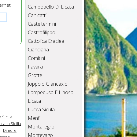
ernet
Campobello Di Licata
Canicatti'
Casteltermini
Castrofilippo
Cattolica Eraclea
Cianciana
Comitini
Favara
Grotte
Joppolo Giancaxio
Lampedusa E Linosa
Licata
Lucca Sicula
 Sicilia
Menfi
a in Sicilia
Montallegro
a
Dimore
Montevago
serie