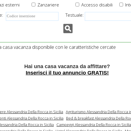
zi esterni
Zanzariere
Accesso disabili
Int
e:
Testuale:
casa vacanza disponibile con le caratteristiche cercate
Hai una casa vacanza da affittare?
Inserisci il tuo annuncio GRATIS!
ere Alessandria Della Rocca in Sicilia
Agriturismo Alessandria Della Rocca in
ti Alessandria Della Rocca in Sicilia
Bed & breakfast Alessandria Della Rocc
Alessandria Della Rocca in Sicilia
Campeggi Alessandria Della Rocca in Sicili
essandria Della Rocca in Sicilia
Hotel Alessandria Della Rocca in Sicilia
Mas