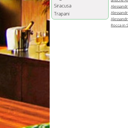
Siracusa
Alessandri
Alessandri
Trapani
Alessandri
Rocca in S