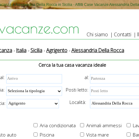
canza a Alessandria Della Rocca in Sicilia - Affitti Case Vacanze Alessandria Del
Chi siamo
|
Contatti
|
canza
Italia
Sicilia
Agrigento
Alessandria Della Rocca
Cerca la tua casa vacanza ideale
al:
al:
ia:
Posti letto:
Località:
ia:
Aria condizionata
Animali ammessi
Lav
to auto
Piscina
Vista mare
Ba