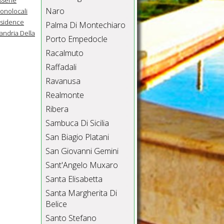
Naro
onolocali
sidence
Palma Di Montechiaro
sandria Della
Porto Empedocle
Racalmuto
Raffadali
Ravanusa
Realmonte
Ribera
Sambuca Di Sicilia
San Biagio Platani
San Giovanni Gemini
Sant'Angelo Muxaro
Santa Elisabetta
Santa Margherita Di
Belice
Santo Stefano