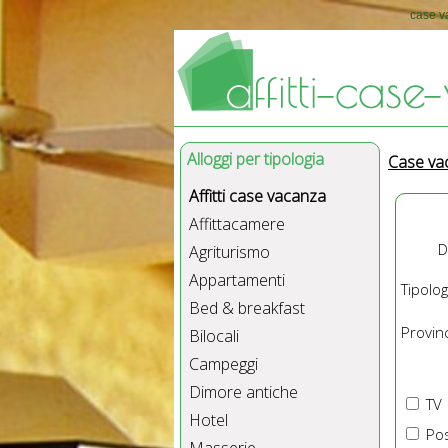
case va
Alloggi per tipologia
Case va
Affitti case vacanza
Affittacamere
D
Agriturismo
Appartamenti
Tipolog
Bed & breakfast
Provinc
Bilocali
Campeggi
Dimore antiche
TV
Hotel
Pos