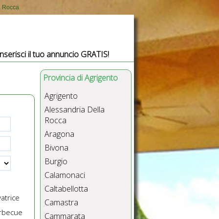
la Rocca
Inserisci il tuo annuncio GRATIS!
Provincia di Agrigento
Agrigento
Alessandria Della
Rocca
Aragona
Bivona
Burgio
Calamonaci
Caltabellotta
atrice
Camastra
rbecue
Cammarata