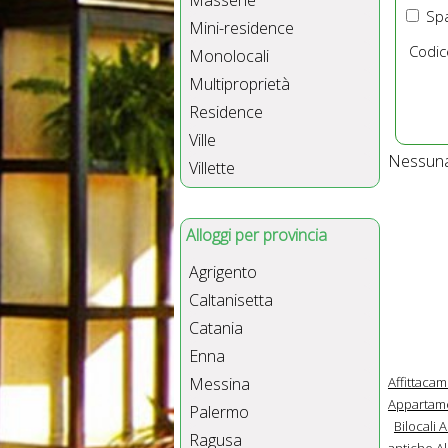
Masserie
Spa
Mini-residence
Codic
Monolocali
Multiproprietà
Residence
Ville
Nessuna 
Villette
Alloggi per provincia
Agrigento
Caltanisetta
Catania
Enna
Affittacam
Messina
Appartamen
Palermo
Bilocali 
Ragusa
antiche Al